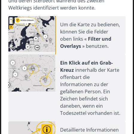
und deren Sterbeort während des Zweiten
Weltkriegs identifiziert werden konnte.
Um die Karte zu bedienen,
können Sie die Felder
oben links «
Filter und
Overlays
» benutzen.
Ein Klick auf ein Grab-
Kreuz
innerhalb der Karte
offenbart die
Informationen zu der
gefallenen Person. Ein
Zeichen befindet sich
daneben, wenn ein
Todeszettel vorhanden ist.
Impressum
Datenschutzerklärung
Detaillierte Informationen